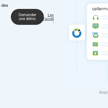
c des
Demander
Leviers
une démo
d’accélération
Réali