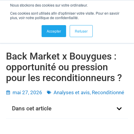
Nous stockons des cookies sur votre ordinateur.
se connecter
Ces cookies sont utilisés afin d'optimiser votre visite. Pour en savoir
Back Market x Bouygues : opportunité ou pression pour les
plus, voir notre politique de confidentialité.
reconditionneurs ?
Accepter
Refuser
Back Market x Bouygues :
opportunité ou pression
pour les reconditionneurs ?
mai 27, 2026
Analyses et avis
,
Reconditionné
Dans cet article