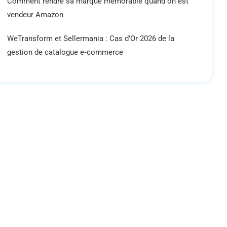
Comment rendre sa marque mémorable quand on est
vendeur Amazon
WeTransform et Sellermania : Cas d’Or 2026 de la
gestion de catalogue e‑commerce