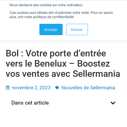
Nous stockons des cookies sur votre ordinateur.
se connecter
Ces cookies sont utilisés afin d'optimiser votre visite. Pour en savoir
Bol : Votre porte d’entrée vers le Benelux – Boostez vos ventes
plus, voir notre politique de confidentialité.
avec Sellermania
Accepter
Refuser
Bol : Votre porte d’entrée
vers le Benelux – Boostez
vos ventes avec Sellermania
novembre 2, 2023
Nouvelles de Sellermania
Dans cet article