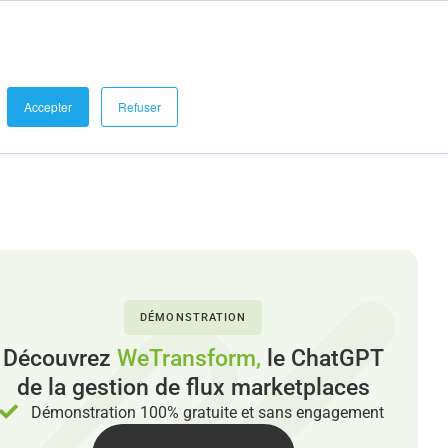
se connecter
Demander une démo
Blog et Références
Accepter
Refuser
DÉMONSTRATION
Découvrez
WeTransform,
le ChatGPT
de la gestion de flux marketplaces
Démonstration 100% gratuite et sans engagement