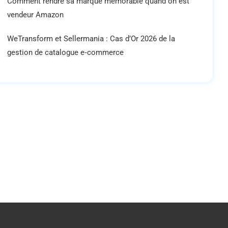
Comment rendre sa marque mémorable quand on est
vendeur Amazon
WeTransform et Sellermania : Cas d’Or 2026 de la
gestion de catalogue e‑commerce