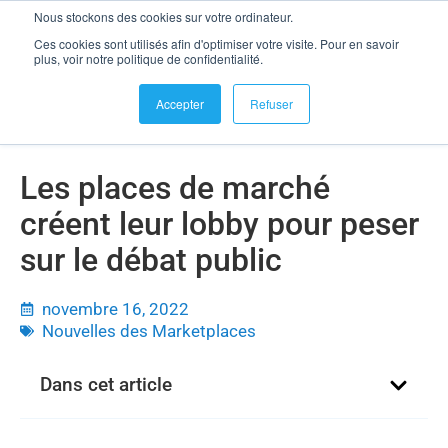
Nous stockons des cookies sur votre ordinateur.
se connecter
Ces cookies sont utilisés afin d'optimiser votre visite. Pour en savoir
Les places de marché créent leur lobby pour peser sur le débat
plus, voir notre politique de confidentialité.
public
Accepter
Refuser
Les places de marché
créent leur lobby pour peser
sur le débat public
novembre 16, 2022
Nouvelles des Marketplaces
Dans cet article