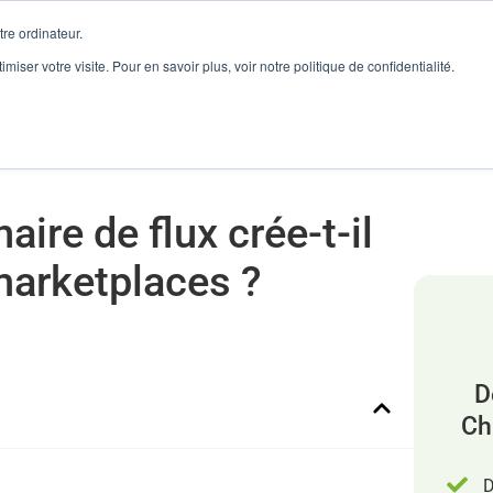
re ordinateur.
rketplaces ?
imiser votre visite. Pour en savoir plus, voir notre politique de confidentialité.
onnaire de Flux
Reconditionné
Ventes Marketplaces
ire de flux crée-t-il
 marketplaces ?
D
Ch
D