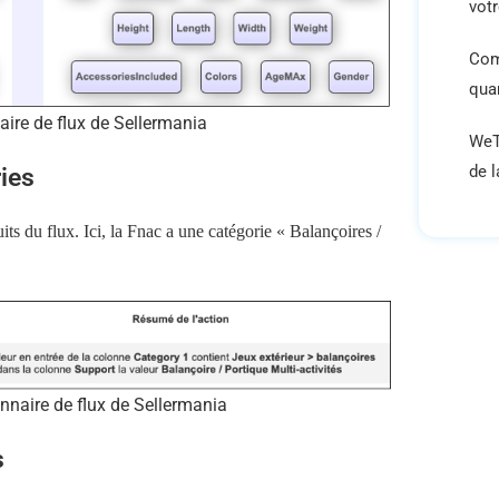
vot
Com
qua
aire de flux de Sellermania
WeT
de 
ies
its du flux. Ici, la Fnac a une catégorie « Balançoires /
nnaire de flux de Sellermania
s