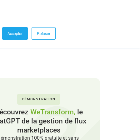
se connecter
Demander une démo
Blog et Références
Accepter
Refuser
DÉMONSTRATION
écouvrez
WeTransform,
le
atGPT de la gestion de flux
marketplaces
émonstration 100% gratuite et sans