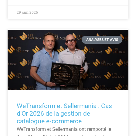
29 juin 2026
ANALYSES ET AVIS
WeTransform et Sellermania : Cas
d’Or 2026 de la gestion de
catalogue e‑commerce
WeTransform et Sellermania ont remporté le