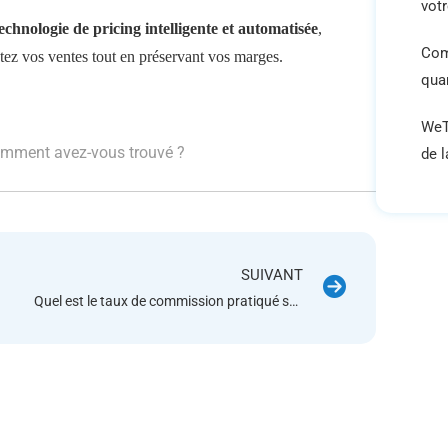
vot
technologie de pricing intelligente et automatisée
,
Com
tez vos ventes tout en préservant vos marges.
qua
WeT
mment avez-vous trouvé ?
de 
SUIVANT
Quel est le taux de commission pratiqué sur la Marketplace Cdiscount ?