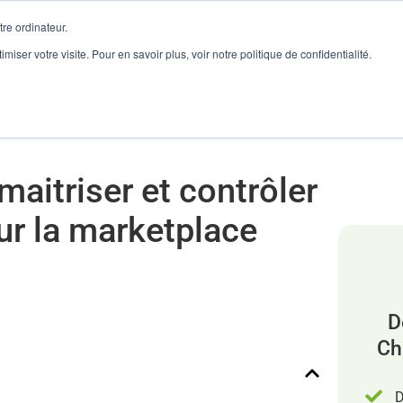
re ordinateur.
ur la marketplace Cdiscount ?
imiser votre visite. Pour en savoir plus, voir notre politique de confidentialité.
onnaire de Flux
Reconditionné
Ventes Marketplaces
maitriser et contrôler
sur la marketplace
D
Ch
D