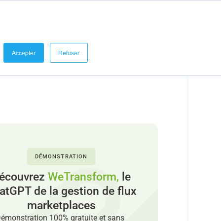
se connecter
Demander une démo
Blog et Références
Accepter
Refuser
DÉMONSTRATION
écouvrez
WeTransform,
le
atGPT de la gestion de flux
marketplaces
émonstration 100% gratuite et sans