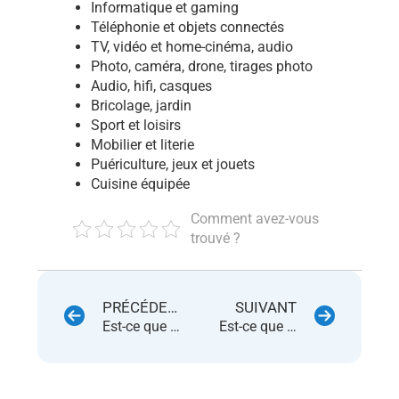
Informatique et gaming
Téléphonie et objets connectés
TV, vidéo et home-cinéma, audio
Photo, caméra, drone, tirages photo
Audio, hifi, casques
Bricolage, jardin
Sport et loisirs
Mobilier et literie
Puériculture, jeux et jouets
Cuisine équipée
Comment avez-vous
trouvé ?
PRÉCÉDENT
SUIVANT
Est-ce que Cdiscount permet le paiement en plusieurs fois sans frais pour les achats Marketplace ?
Est-ce que Fnac et Darty sont la même Marketplace ?