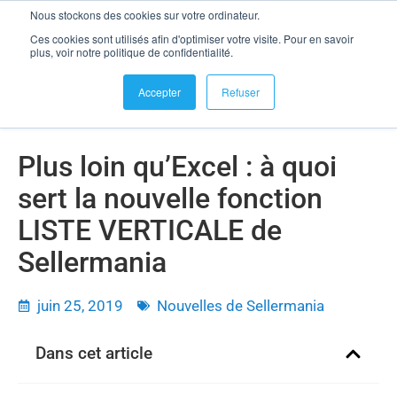
Nous stockons des cookies sur votre ordinateur.
se connecter
Ces cookies sont utilisés afin d'optimiser votre visite. Pour en savoir
Plus loin qu’Excel : à quoi sert la nouvelle fonction LISTE
plus, voir notre politique de confidentialité.
VERTICALE de Sellermania
Accepter
Refuser
Plus loin qu’Excel : à quoi
sert la nouvelle fonction
LISTE VERTICALE de
Sellermania
juin 25, 2019
Nouvelles de Sellermania
Dans cet article