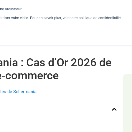
re ordinateur.
catalogue e‑commerce
imiser votre visite. Pour en savoir plus, voir notre politique de confidentialité.
onnaire de Flux
Reconditionné
Ventes Marketplaces
nia : Cas d’Or 2026 de
 e‑commerce
les de Sellermania