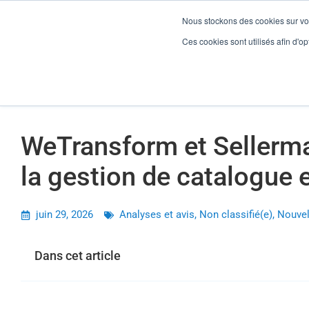
Nous stockons des cookies sur vot
WeTransform et Sellermania : Cas d’Or 2026 de la gestion de 
Ces cookies sont utilisés afin d'opt
Gesti
WeTransform et Sellerma
la gestion de catalogue
juin 29, 2026
Analyses et avis
,
Non classifié(e)
,
Nouvel
Dans cet article