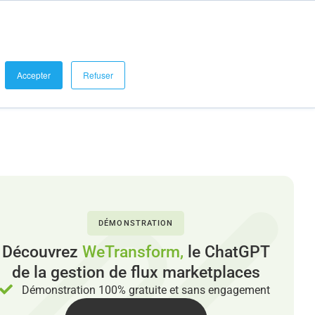
se connecter
Demander une démo
Blog et Références
Accepter
Refuser
DÉMONSTRATION
Découvrez
WeTransform,
le ChatGPT
de la gestion de flux marketplaces
Démonstration 100% gratuite et sans engagement