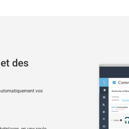
let des
e
 automatiquement vos
ketplaces, en une seule