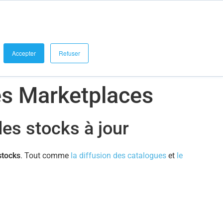
se connecter
Demander une démo
Blog et Références
Accepter
Refuser
es Marketplaces
des stocks à jour
stocks
. Tout comme
la diffusion des catalogues
et
le