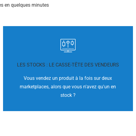
ces en quelques minutes
Vous voulez réduire les erreurs ?
LES STOCKS : LE CASSE-TÊTE DES VENDEURS
immédiatement.
gestion des stocks synchronise partout
Vous vendez un produit à la fois sur deux
Une vente est faite sur une marketplace ? La
marketplaces, alors que vous n'avez qu'un en
stock ?
SYNCHRONISEZ LES STOCKS