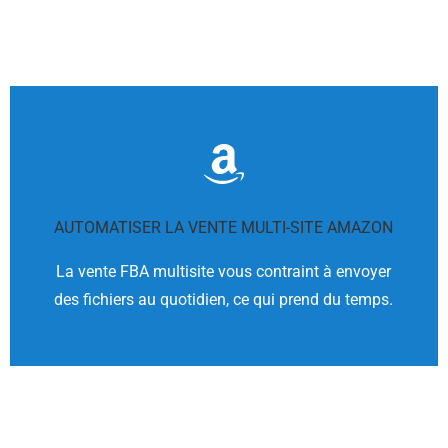
Vous voulez automatiser FBA ?
avec Amazon afin qu'ils expédient
AUTOMATISER LA VENTE MULTI-SITE AMAZON
marketplace, Sellermania fait la boucle complète
La vente FBA multisite vous contraint à envoyer
Lorsque vous faites une vente sur une
des fichiers au quotidien, ce qui prend du temps.
AUTOMATISEZ LA LOGISTIQUE FBA